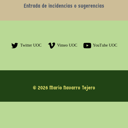
Entrada de incidencias o sugerencias
Twitter UOC
Vimeo UOC
YouTube UOC
© 2026 Mario Navarro Tejero
Este es un espacio de trabajo personal de un/a
estudiante de la Universitat Oberta de Catalunya.
Cualquier contenido publicado en este espacio es