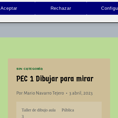
Autor: Mario Navarro Tejero
Aceptar
Rechazar
Configu
Inicio
/
Mario Navarro Tejero
SIN CATEGORÍA
PEC 1 Dibujar para mirar
Por
Mario Navarro Tejero
3 abril, 2023
Taller de dibujo aula
Pública
3