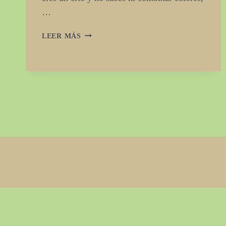
…
PEC
LEER MÁS
1
ENTREGA
PARCIAL
–
MARIO
NAVARRO
TEJERO