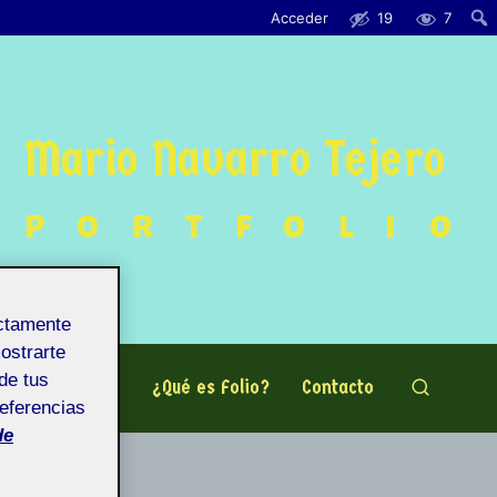
Acceder
19
7
Mario Navarro Tejero
PORTFOLIO
ectamente
mostrarte
de tus
¿Quién soy?
¿Qué es Folio?
Contacto
referencias
de